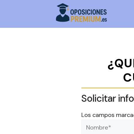
Saltar
al
contenido
¿QU
C
Solicitar i
Los campos marca