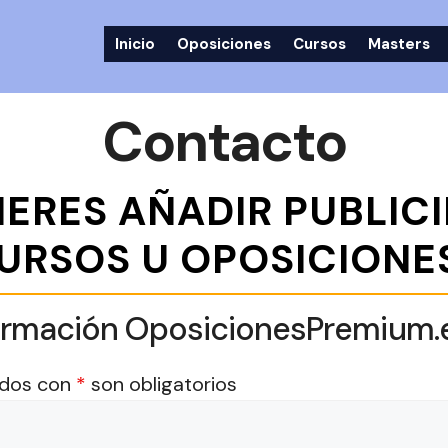
Inicio
Oposiciones
Cursos
Masters
Contacto
IERES AÑADIR PUBLICI
URSOS U OPOSICIONE
nformación OposicionesPremium.
dos con
*
son obligatorios