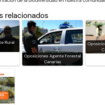
servación de la biodiversidad en nuestra comunid
os relacionados
e Rural
Oposicio
C
Oposiciones Agente Forestal
Canarias