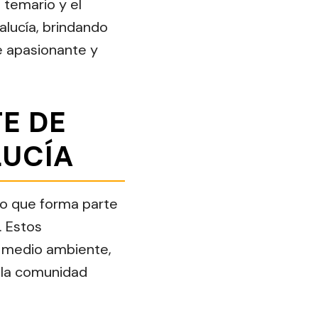
l temario y el
lucía, brindando
e apasionante y
E DE
LUCÍA
co que forma parte
. Estos
l medio ambiente,
n la comunidad