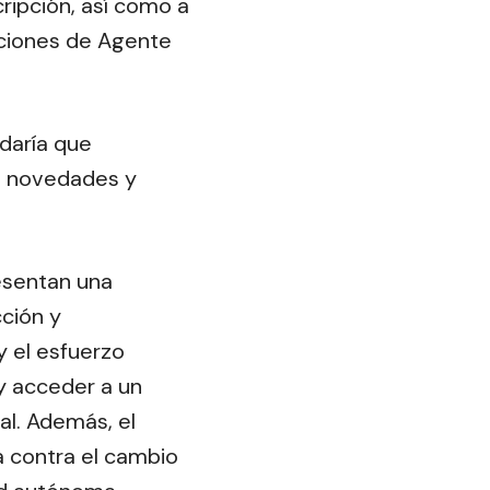
cripción, así como a
iciones de Agente
daría que
as novedades y
esentan una
cción y
y el esfuerzo
y acceder a un
al. Además, el
 contra el cambio