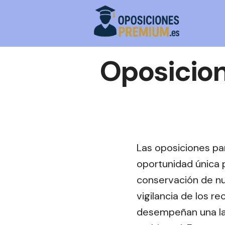
Saltar
al
contenido
Oposicio
Las oposiciones p
oportunidad única p
conservación de nu
vigilancia de los r
desempeñan una labo