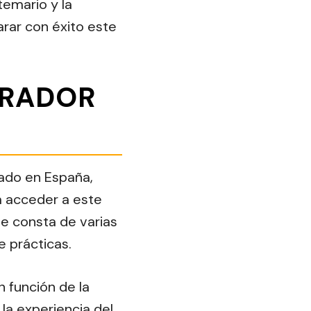
temario y la
arar con éxito este
TRADOR
tado en España,
ra acceder a este
e consta de varias
e prácticas.
n función de la
la experiencia del